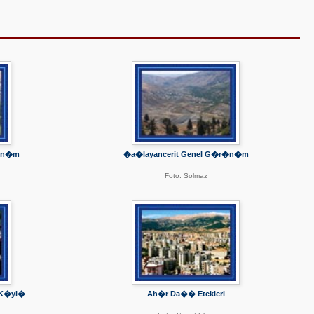
r�n�m
�a�layancerit Genel G�r�n�m
Foto: Solmaz
 K�yl�
Ah�r Da�� Etekleri