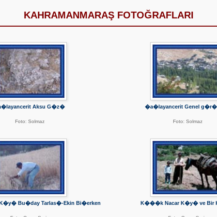
KAHRAMANMARAŞ FOTOĞRAFLARI
a�layancerit Aksu G�z�
�a�layancerit Genel g�
Foto: Solmaz
Foto: Solmaz
�y� Bu�day Tarlas�-Ekin Bi�erken
K���k Nacar K�y� ve Bir