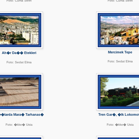
Foto: Cuma Serin
Foto: Cuma Serin
Mercimek Tepe
Ah�r Da�� Etekleri
Foto: Sedat Elma
Foto: Sedat Elma
�larda Mara� Tarhanas�
Tren Gar�, �lk Lokomot
Foto: �kke� Usta
Foto: �kke� Usta