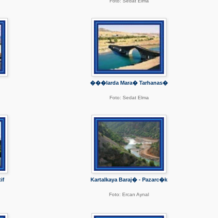
Foto: Sedat Elma
���larda Mara� Tarhanas�
Foto: Sedat Elma
if
Kartalkaya Baraj� - Pazarc�k
Foto: Ercan Aynal