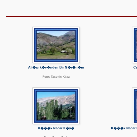
Ali�ar k�y�nden Bir G�r�n�m
C
Foto: Tacettin Kiraz
K���k Nacar K�y�
K���k Nacar K